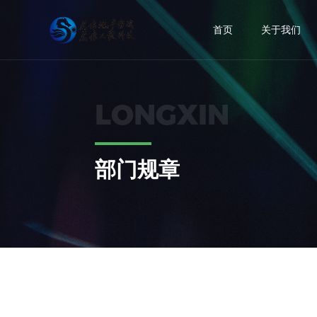
首页
关于我们
公司简介
行业新闻
房地产信息咨询
房地产开发前期专项
工程案例
综合法律
LONGXIN
组织机构
公司动态
项目管理技术咨询
工程管理专项
建筑效果图设计
行政法规
企业文化
建筑智能化工程
设计管理专项
景观绿化设计
地方法规
部门规章
公司业绩
不动产评估与登记代理
成本管理专项
部门规章
图文设计
采购管理专项
政策解读
物业服务
物业顾问专项