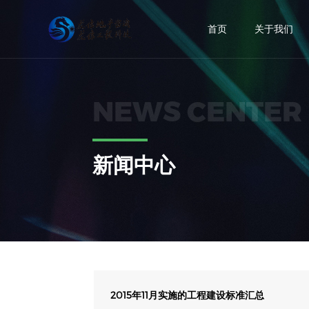
首页
关于我们
公司简介
行业新闻
房地产信息咨询
房地产开发前期专项
工程案例
综合法律
NEWS CENTER
组织机构
公司动态
项目管理技术咨询
工程管理专项
建筑效果图设计
行政法规
企业文化
建筑智能化工程
设计管理专项
景观绿化设计
地方法规
新闻中心
公司业绩
不动产评估与登记代理
成本管理专项
部门规章
图文设计
采购管理专项
政策解读
物业服务
物业顾问专项
2015年11月实施的工程建设标准汇总