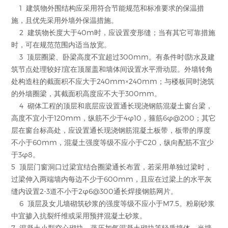
1 建筑物外围结构应采用符合节能规范和标准要求的保温措
施，且优先采用外墙外保温措施。
2 建筑物长度大于40m时，应设置变形缝；当有其它可靠措施
时，可在规范范围内适当放宽。
3 顶层圈梁、卧梁高度不宜超过300mm。有条件时(防水及建
筑节点处理较好)宜在顶屋盖和墙体间设置水平滑动层。外墙转角
处构造柱的截面积不应大于240mm×240mm；与楼板同时浇筑
的外墙圈梁，其截面积高度应不大于300mm。
4 砌体工程的顶层和底层应设置通长现浇钢筋混凝土窗台梁，
高度不宜小于120mm，纵筋不少于4φ10，箍筋6φ@200；其它
层在窗台标高处，应设置通长现浇钢筋混凝土板带，板带的厚度
不小于60mm，混凝土强度等级不应小于C20，纵向配筋不宜少
于3φ8。
5 顶层门窗洞口过梁宜结合圈梁通长布置，若采用单独过梁时，
过梁伸入两端墙内每边不少于600mm，且应在过梁上的水平灰
缝内设置2-3道不小于2φ6@300通长焊接钢筋网片。
6 顶层及女儿墙砌筑砂浆的强度等级不应小于M7.5。粉刷砂浆
中宜掺入抗裂纤维或采用预拌混凝土砂浆。
7 混凝土小型空心砌块、蒸压加气混凝土砌块等轻质墙体，当墙