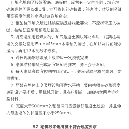
1 填充墙砌至接近梁底、底板时，应留有一定的空隙，填充墙
砌筑完并间隔15d以后，方可将其补砌挤紧；补砌时，对双侧竖缝
用高强度等级的水泥砂浆嵌填密实。
2 框架柱间填充墙拉结筋应满足砖模数要求，不应折弯压入砖
缝。拉结筋宜采用预埋法留置。
3 填充墙采用粉煤灰砖、加气混凝土砌块等材料时，框架柱与
墙的交接处宜用15mm×15mm木条预先留缝，在加贴网片前浇水
湿润，再用1∶3水泥砂浆嵌实。
4 通长现浇钢筋混凝土板带应一次浇筑完成。
5 砌体结构砌筑完成后宜60d再抹灰，并不少于30d。
6 每天砌筑高度宜控制在1.8m以下，并应采取严格的防风、防
雨措施。
7 严禁在墙体上交叉埋设和开凿水平槽；竖向槽须在砂浆强度
达到设计要求后，用机械开凿，且在粉刷前，加贴钢丝网片等抗
裂材料。
8 宽度大于300mm的预留洞口应设钢筋混凝土过梁，并且伸
入每边墙体的长度应不小于250mm。
6.2 砌筑砂浆饱满度不符合规范要求