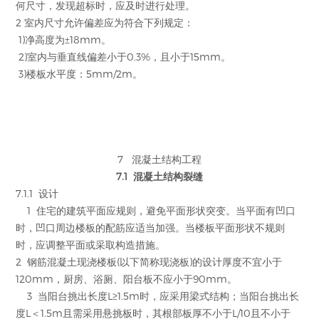
何尺寸，发现超标时，应及时进行处理。
2 室内尺寸允许偏差应为符合下列规定：
1)净高度为±18mm。
2)室内与垂直线偏差小于0.3%，且小于15mm。
3)楼板水平度：5mm/2m。
7 混凝土结构工程
7.1 混凝土结构裂缝
7.1.1 设计
1 住宅的建筑平面应规则，避免平面形状突变。当平面有凹口
时，凹口周边楼板的配筋应适当加强。当楼板平面形状不规则
时，应调整平面或采取构造措施。
2 钢筋混凝土现浇楼板(以下简称现浇板)的设计厚度不宜小于
120mm，厨房、浴厕、阳台板不应小于90mm。
3 当阳台挑出长度L≥1.5m时，应采用梁式结构；当阳台挑出长
度L＜1.5m且需采用悬挑板时，其根部板厚不小于L/10且不小于