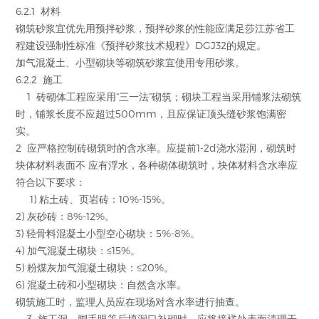
6.2.1 材料
砌筑砂浆宜优先用预拌砂浆，预拌砂浆的性能应满足莎江苏省工
程建设强制性标准《预拌砂浆技术规程》DGJ32的规定。
加气混凝土、小型砌块等砌筑砂浆宜使用专用砂浆。
6.2.2 施工
1 砖砌体工程应采用“三一法”砌筑；砌块工程当采用铺浆法砌筑
时，铺浆长度不应超过500mm，且应保证顶头缝砂浆饱满密
实。
2 应严格控制砖砌筑时的含水率。应提前1-2d浇水湿润，砌筑时
块体材料表面不 应有浮水，各种砌体砌筑时，块体材料含水率应
符合以下要求：
1) 粘土砖、页岩砖：10%-15%。
2) 灰砂砖：8%-12%。
3) 轻骨料混凝土小型空心砌块：5%-8%。
4) 加气混凝土砌块：≤15%。
5) 粉煤灰加气混凝土砌块：≤20%。
6) 混凝土砖和小型砌块：自然含水率。
砌筑施工时，监理人员应在现场对含水率进行抽查。
3 施工洞、脚手眼等后填洞口补砌时，应将接槎处表面清理干