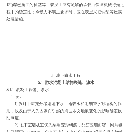
坏(偏)已施工的桩基等；表层土应有足够的承载力保证机械行走过
程中的稳定性；承载力不满足要求时，应在表层采取铺垫等压实
处理措施。
5 地下防水工程
5.1 防水混凝土结构裂缝、渗水
5.1.1 混凝土裂缝、渗水
1 设计
1) 设计中应充分考虑地下水、地表水和毛细管水对结构的作
用，以及由于人为因素而引起的周围水文地质变化的影响确定设
防高度。
2) 地下室墙板宜优先采用变形钢筋，配筋应细而密，网片钢
筋间距应≤150mm，分布宜均匀；水分分布钢筋设置在竖向钢筋