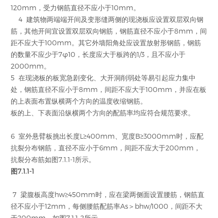
120mm，受力钢筋直径不应小于10mm。
4 建筑物两端端开间及变形缝两侧的现浇板应设置双层双向钢
筋，其他开间宜设置双层双向钢筋，钢筋直径不应小于8mm，间
距不应大于100mm。其它外墙阳角处应设置放射形钢筋，钢筋
的数量不应少于7φ10，长度应大于板跨的1/3，且不应小于
2000mm。
5 在现浇板的板宽急剧变化、大开洞削弱处等易引起应力集中
处，钢筋直径不应小于8mm，间距不应大于100mm，并应在板
的上表面布置纵横两个方向的温度收缩钢筋。
板的上、下表面沿纵横两个方向的配筋率均应符合规范要求。
6 室外悬臂板挑出长度L≥400mm、宽度B≥3000mm时，应配
抗裂分布钢筋，直径不应小于6mm，间距不应大于200mm，
抗裂分布筋如图7.1.1-1所示。
图7.1.1-1
7 梁腹板高度hw≥450mm时，应在梁两侧面设置腰筋，钢筋直
径不应小于12mm，每侧腰筋配筋率As＞bhw/1000，间距不大
于200mm，如图7.1.1-2所示。