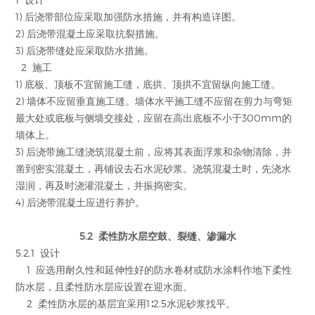
1) 后浇带部位应采取加强防水措施，并有构造详图。
2) 后浇带混凝土应采取抗裂措施。
3) 后浇带缝处应采取防水措施。
2 施工
1) 底板、顶板不宜留施工缝，底拱、顶拱不宜留纵向施工缝。
2) 墙体不应留垂直施工缝。墙体水平施工缝不应留在剪力与弯矩
最大处或底板与侧墙交接处，应留在高出底板不小于300mm的
墙体上。
3) 后浇带施工缝浇筑混凝土前，应将其表面浮浆和杂物清除，并
凿到密实混凝土，再铺设去石水泥砂浆。浇筑混凝土时，先浇水
湿润，再及时浇灌混凝土，并振捣密实。
4) 后浇带混凝土应进行养护。
5.2 柔性防水层空鼓、裂缝、渗漏水
5.2.1 设计
1 应选用耐久性和延伸性好的防水卷材或防水涂料作地下柔性
防水层，且柔性防水层应设置在迎水面。
2 柔性防水层的基层宜采用1∶2.5水泥砂浆找平。