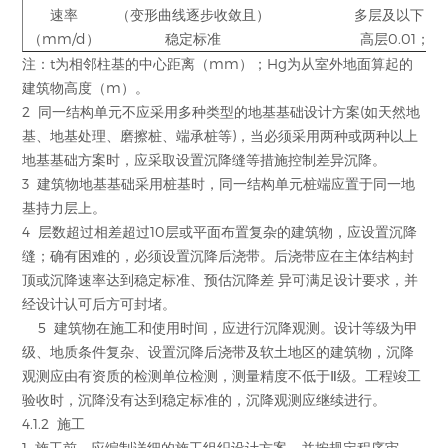
速率
（变形曲线逐步收敛且）
多层及以下 0.1
（mm/d）
稳定标准
高层0.01；多
注：t为相邻柱基的中心距离（mm）；Hg为从室外地面算起的
建筑物高度（m）。
2 同一结构单元不应采用多种类型的地基基础设计方案(如天然地
基、地基处理、磨擦桩、端承桩等)，当必须采用两种或两种以上
地基基础方案时，应采取设置沉降缝等措施控制差异沉降。
3 建筑物地基基础采用桩基时，同一结构单元桩端应置于同一地
基持力层上。
4 层数超过相差超过10层或平面布置复杂的建筑物，应设置沉降
缝；确有困难的，必须设置沉降后浇带。后浇带应在主体结构封
顶或沉降速率达到稳定标准、预估沉降差 异可满足设计要求，并
经设计认可后方可封堵。
5 建筑物在施工和使用时间，应进行沉降观测。设计等级为甲
级、地质条件复杂、设置沉降后浇带及软土地区的建筑物，沉降
观测应由有资质的检测单位检测，测量精度不低于Ⅱ级。工程竣工
验收时，沉降没有达到稳定标准的，沉降观测应继续进行。
4.1.2 施工
1 施工前，应编制详细的施工组织设计方案，并按规定程序审