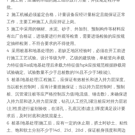
批。
2 施工机械必须鉴定合格，计量设备应经计量标定且能保证正常
工作，主要工种施工人员应持证上岗。
3 施工中采用的钢材、水泥、砂子、外加剂、预制构件等材料应
有出厂合格证，进场要进行外观等检查，需要进场检验的应按规
定抽样检测，不符合要求的不得使用。
4 采用桩基和地基处理的，若缺乏地区经验时，必须在开工前进
行施工工艺试验。设计等级为甲、乙级的建筑物，单桩竖向承载
力特征值Ra或地基处理后承载力特征值fspk应按规范根据静载荷
试验确定。试验数量不少于总桩数的1%且不少于3根(处)。
5 桩基(地基处理)工程施工，应保证有效桩长和进入持力层深度。
当以桩长控制时，应有计量措施保证；当以持力层控制时，预制
桩、沉管灌注桩等应严格控制压力值(电流值、锤击数)，来确保进
入持力层和进入持力层深度，钻孔(人工挖孔)灌注桩应对持力层岩
(土)性质进行鉴别验收，在清孔，孔底沉渣(虚土)厚度满足设计要
求后，及时封底和浇筑混凝土。
6 桩基(地基处理)施工后，应有一定的休止期，挤土时砂土、粘性
土、饱和软土分别不少于14d、21d、28d，保证桩身强度和周边