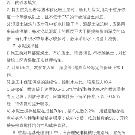
以上的砂浆填实。
2) 持力层为泥岩等遇水软化岩土层时，验孔后应采用高于桩身强
度一个等级或以上，且不低于C30的干硬混凝土封底。
3) 混凝土浇筑前应对孔中积水排除干净，混凝土浇筑时，应采用
串筒或溜槽，每次浇筑混凝土的厚度不大于振捣棒影响深度的1.5
倍，当孔中积水或帮淋水较多时，必须采用水下混凝土浇筑。
7 水泥搅拌桩
1) 施工前对局部泥炭土、有机质土、暗塘(浜)进行挖除换土，对松
散填土区宜采取压实处理措施。
2) 计量(压力、灰浆泵入量、深度等 )器具应经标定并保证正常工
作。
3) 施工中保证供浆的连续性，控制水灰比、喷浆压力(0.4-
0.6Mpa)、喷浆提升速度(0.3-0.5m/min)和每米每次的喷浆量并
专人记录；因故停浆时，应将搅拌头下沉至停浆点 以下0.5m
处，待恢复时提升喷浆。
4) 水泥土搅拌桩应在成桩7d内，按总桩数的2%，用轻便触探检
查桩身均匀性和判断桩身强度；成桩7d后，按总桩数的5%，开挖
桩头检查搅拌均匀性和成桩直径。
8 桩基(地基处理)施工中，应合理安排机械行走路线，避免压