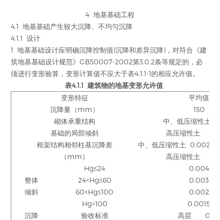
4 地基基础工程
4.1 地基基础产生较大沉降、不均匀沉降
4.1.1 设计
1 地基基础设计应明确沉降控制值(沉降和差异沉降)，对符合《建
筑地基基础设计规范》GB50007-2002第3.0.2条等规定的，必
须进行变形验算，变形计算值不应大于表4.1.1-1的相应允许值。
表4.1.1 建筑物的地基变形允许值
变形特征
平均值
沉降量（mm）
150
砌体承重结构
中、低压缩性土 0.
基础的局部倾斜
高压缩性土 0.
框架结构相邻柱基沉降差
中、低压缩性土 0.002t
（mm）
高压缩性土 0.0
Hg≤24
0.004
整体
24<Hg≤60
0.003
倾斜
60<Hg≤100
0.002
Hg>100
0.0015
沉降
验收标准
高层 0.0