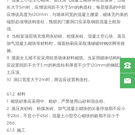
长大于5m时，应增设间距不大于3m的构造柱；每层墙高的中部
应增设高度为120mm，与墙体同宽的混凝土腰梁，砌体无约束的
端部必须增设构造柱，预留的门窗洞口应采取钢筋混凝土框加
强。
8 当框架顶层填充墙用灰砂砖、粉煤灰砖、混凝土空心块、蒸压
加气混凝土砌块等材料时，墙面粉刷应采取满铺镀锌钢丝网等措
施。
9 屋面女儿墙不应采用轻质墙体材料砌筑。当采用砌体结构时，
应设置间距不大于3 m的构造柱和厚度不少于120mm的钢筋混凝
土压顶。
10 洞口宽度大于2m时，两边应设置构造柱。
6.1.2 材料
1 砌筑砂浆应采用中、粗砂，严禁使用山砂和混合粉。
2 蒸压灰砂砖、粉煤灰砖、加气混凝土砌块的出釜停放期不应小
于28d，不宜小于45d；混凝土小型空心砌块的龄期不应小于
28d。
6.1.3 施工