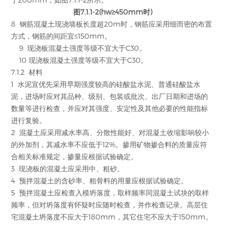
图7.1.1-2(hw≥450mm时)
8 钢筋混凝土现浇墙板长度超20m时，钢筋应采用细而密的布置
方式，钢筋的间距宜≤150mm。
9 现浇板混凝土强度等级不宜大于C30。
10 现浇板混凝土强度等级不宜大于C30。
7.1.2 材料
1 水泥宜优先采用早期强度较高的硅酸盐水泥、普通硅酸盐水
泥，进场时应对其品种、级别、包装或批次、出厂日期和进场的
数量等进行检查，并应对其强度、安定性及其他必要的性能指标
进行复验。
2 混凝土应采用减水率高、分散性能好、对混凝土收缩影响较小
的外加剂，其减水率不应低于12%。掺用矿物掺合料的质量应符
合相关标准规定，掺量应根据试验确定。
3 现浇板的混凝土应采用中、粗砂。
4 预拌混凝土的含砂率、粗骨料的用量应根据试验确定。
5 预拌混凝土应检查入模坍落度，取样频率同混凝土试块的取样
频率，但对坍落度有怀疑时应随时检查，并作检查记录。高层住
宅混凝土坍落度不应大于180mm，其它住宅不应大于150mm。