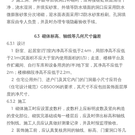
净，浇水湿润，并填实砂浆。外墙等防水墙面的洞口应采用防水
微膨胀砂浆分次堵砌，迎水面表面采用1∶3防水砂浆粉刷。孔洞填
塞应由专人负责，并及时办理专项隐蔽验收手续。
6.3 砌体标高、轴线等几何尺寸偏差
6.3.1 设计
1 卧室、起居室(厅)室内净高不应低于2.4m，局部净高不应低
于2.1m(其面积不应大于室内使用面积的1/3)；走道、楼梯平台及
作贮藏间、自行车库和设备用房的(半)地下室，其净高不应低于
2m；楼梯梯段净高不应低于2.2m。
2 住宅公用外门、进户门及其它内门的门洞最小尺寸应符合
《住宅设计规范》GB50096的要求，其尺寸不应包括装饰面层厚
度的净尺寸。
6.3.2 施工
1 砌体施工时应设置皮数杆，皮数杆上应标明皮数及竖向构造
的变化部位。砌筑完基础或每一楼层后，应及时弹出标高和轴线
控制线。施工人员应认真做好测量记录，并及时报监理验收。
2 装饰施工前，应认真复核房间的轴线、标高、门窗洞口等几