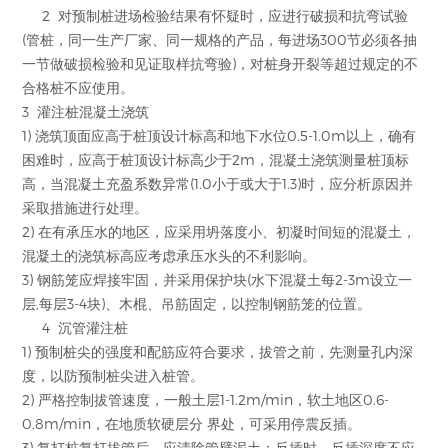
2 对预制桩进场检验结果有怀疑时，应进行破损和抗弯试验
(管桩，同一生产厂家、同一规格的产品，每进场300节必须各抽
一节做破损检验和见证取样抗弯验)，对桩身开裂等超过规定的不
合格桩不应使用。
3 灌注桩混凝土浇筑
1) 浇筑顶面应高于桩顶设计标高和地下水位0.5-1.0m以上，确有
困难时，应高于桩顶设计标高少于2m，混凝土浇筑测量桩顶标
高，当混凝土充盈系数异常(1.0小于或大于1.3)时，应分析原因并
采取措施进行处理。
2) 在有承压水的地区，应采用坍落度小、初凝时间短的混凝土，
混凝土的浇筑标高应考虑承压水头的不利影响。
3) 钢筋笼应焊接牢固，并采用保护块(水下混凝土每2-3m设立一
层,每层3-4块)、木棍、吊筋固定，以控制钢筋笼的位置。
4 沉管灌注桩
1) 预制桩尖的强度和配筋应符合要求，拔管之前，先测量孔内深
度，以防预制桩尖进入桩管。
2) 严格控制拔管速度，一般土层1-1.2m/min，软土地区0.6-
0.8m/min，在地质软硬层分 界处，可采用停震反插。
3) 复打桩复打拔管后，应清除管壁泥土；反插时，反插深度不应