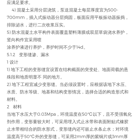
应满足要求。
4) 混凝土采用分层浇筑，泵送混凝土每层厚度宜为500-
700mm，插入式振动器分层捣固，板面应用平板振动器振捣，
排除泌水，进行二次收浆压实。
5) 防水混凝土水平构件表面覆盖塑料薄膜或双层草袋浇水养护，
竖向构件宜采用喷
涂养护液进行养护，养护时间不少于14d。
5.1.2 变形缝渗、漏水
1 设计
1) 地下工程的变形缝宜设置在结构截面的突变处、地面荷载的悬
殊段和地质明显不 同的地方。
2) 地下工程宜减少变形缝。当必须设置时，应根据该地下水压、
水质、防水等级、地基和结构变形情况，选择合适的构造形式和
材料。
2 材料
当地下水压大于0.03Mpa，环境温度在50℃以下，且不受强氧化
剂作用，变形量较大时，可采用埋入式止水带和表面附贴式橡胶
止水带相结合的防水形式，变形缝内还可嵌止水条止水；对环境
温度高于50℃外的变形缝，可采用2mm厚的紫铜片或3mm厚