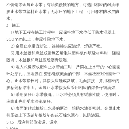
不锈钢等金属止水带；有油类侵蚀的地方，可选用相应的耐油橡
胶止水带或塑料止水带；无水压的地下工程，可用卷材防水层防
水。
3 施工
1) 地下工程在施工过程中，应保持地下水位低于防水混凝土
500mm以上，并应排除地下水。
2) 金属止水带宜折边，连接接头应满焊、焊缝严密。
3) 用木丝板和麻丝或聚氯乙烯泡沫塑料板作填缝材料时，随砌
随填，木丝板和麻丝应经沥青浸湿。
4) 埋入式橡胶或塑料止水带施工时，严禁在止水带的中心圆圆
环处穿孔，应埋设在 变形缝横截面的中部，木丝板应对准圆环中
心。止水带接长时，其接头应锉成斜坡，毛面搭接，并用相应的
胶粘剂粘结牢固。金属止水带接头应采用相应的焊条仔细满焊。
5) 采用膨胀止水带嵌缝，止水带必须具有缓胀性能，使用时，
应防止先期受水浸泡膨胀。
6) 表面附贴式橡胶止水带的两边，填防水油膏密封。金属止水
带压铁上下应铺垫橡胶垫条或石棉水泥布，以防渗漏。
5.1.3 后浇带部位渗漏、漏水
1 设计