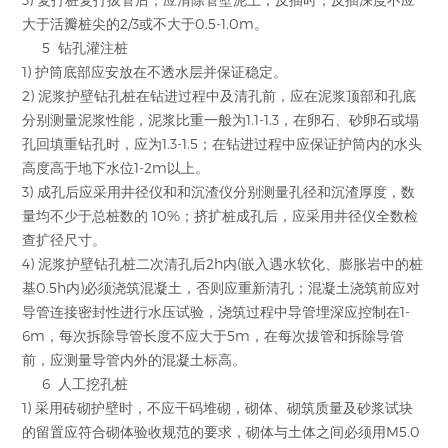
大于活瓣桩尖的2/3或不大于0.5-1.0m。
5 钻孔灌注桩
1) 护筒底部应安放在不透水层并保证稳定。
2) 泥浆护壁钻孔桩在钻进过程中及清孔前，应在泥浆顶部和孔底
分别测量泥浆性能，泥浆比重一般为1.1-1.3，在卵石、砂卵石或塌
孔回填重钻孔时，应为1.3-1.5；在钻进过程中应保证护筒内的水头
高度高于地下水位1-2m以上。
3) 成孔后应采用井径仪和和沉渣仪分别测量孔径和沉渣厚度，数
量均不少于总桩数的 10%；挤扩桩成孔后，应采用井径仪全数检
查扩径尺寸。
4) 泥浆护壁钻孔桩二次清孔后2h内(嵌入遇水软化、膨胀岩中的桩
基0.5h内)必须浇筑混凝土，否则应重新清孔；混凝土浇筑前应对
导管连接密封性进行水压试验，浇筑过程中导管埋深应控制在1-
6m，每次拆除导管长度不应大于5m，在每次拔管和拆除导管
前，应测量导管内外的混凝土标高。
6 人工挖孔桩
1) 采用砖砌护壁时，不应干码堆砌，砌体、砌筑质量及砂浆试块
的留置应符合砌体验收规范的要求，砌体与土体之间必须用M5.0