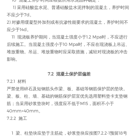
1) 采用硅酸盐水泥、普通硅酸盐水泥拌制的混凝土，养护时间
不应少于7d。
2) 对掺用缓凝型外加剂或有抗渗性能要求的混凝土，养护时间不
应少于14d。
11 现浇板养护期间，当混凝土强度小于1.2 Mpa时，不应进行
后续施工。当混凝土强度小于10 Mpa时，不应在现浇板上吊运、
堆放重物。吊运、堆放重物时应采取措施，减轻对现浇板的冲击
影响。
7.2 混凝土保护层偏差
7.2.1 材料
严禁使用碎石及短钢筋头作梁、板、基础等钢筋保护层的垫块。
梁、板、柱、墙、基础的钢筋保护层宜优先选用塑料垫卡支垫钢
筋；当采用砂浆垫块时，强度应不低于M15，面积不小于
40mm×40mm。
7.2.2 施工
1 梁、柱垫块应垫于主筋处，砂浆垫块应按图7.2.2-1预留18号