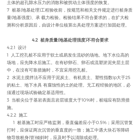
土体的超孔隙水压力的消散和被扰动土体强度的恢复。
7 桩基(地基处理)工程验收前，按规范和相关文件规定进行桩身质
量(地基强度)、承 载力检验。检验结果不符合要求的，在扩大检
测和分析原因后，由设计单位核算出具处理方案进行加固处理。
4.2 桩身质量(地基处理强度)不符合要求
4.2.1 设计
1 人工挖孔桩不应用于软土或易发生流砂的场地。地下水位高的
场地，应先降水后施工。在有砂卵石、卵石或流塑淤泥夹层土层
中，在没有可靠措施时，不宜采用挖孔桩。
2 水泥土搅拌法不应用于泥炭土、有机质土、塑性指数Ip大于25
的粘土、地下水具 有腐蚀性的土的处理。无工程经验的地区，必
须通过现场试验确定基适用性。
3 当桩尖位于基岩表面且岩层坡度大于10%时，桩端应有防滑措
施。
4.2.2 施工
1 桩基施工时应严格监测，垂直偏差应小于0.5%；采用沉管复
打时，应保证两次沉管的垂直度的一致；施工中遇大块石等障碍
物导致桩身(管)倾斜时，应及时予以清除或处理。