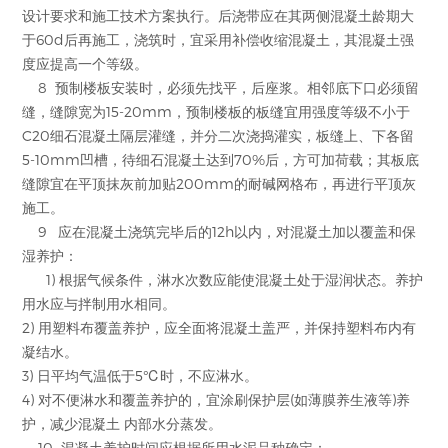
设计要求和施工技术方案执行。后浇带应在其两侧混凝土龄期大
于60d后再施工，浇筑时，宜采用补偿收缩混凝土，其混凝土强
度应提高一个等级。
8 预制楼板安装时，必须先找平，后座浆。相邻底下口必须留
缝，缝隙宽为15-20mm，预制楼板的板缝宜用强度等级不小于
C20细石混凝土隔层灌缝，并分二次浇捣灌实，板缝上、下各留
5-10mm凹槽，待细石混凝土达到70%后，方可加荷载；其板底
缝隙宜在平顶抹灰前加贴200mm的耐碱网格布，再进行平顶灰
施工。
9 应在混凝土浇筑完毕后的12h以内，对混凝土加以覆盖和保
湿养护：
1) 根据气候条件，淋水次数应能使混凝土处于湿润状态。养护
用水应与拌制用水相同。
2) 用塑料布覆盖养护，应全面将混凝土盖严，并保持塑料布内有
凝结水。
3) 日平均气温低于5℃时，不应淋水。
4) 对不便淋水和覆盖养护的，宜涂刷保护层(如薄膜养生液等)养
护，减少混凝土 内部水分蒸发。
10 混凝土养护时间应根据所用水泥品种确定：