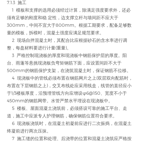
7.1.3 施工
1 模板和支撑的选用必须经过计算，除满足强度要求外，还必
须有足够的刚度和稳 定性，边支撑立杆与墙间距不应大于
300mm，中间不宜大于800mm。根据工期要求，配备足够数
量的模板，拆模时，混凝土强度应满足规范要求。
2 现场自拌混凝土时，其配合比应根据砂石的含水率进行调
整，每盘材料要进行计量(重量)。
3 严格控制现浇板的厚度和现浇板中钢筋保护层的厚度。阳
台、雨蓬等悬挑现浇板负弯矩钢筋下面，应设置间距不大于
500mm的钢筋保护支架，在浇筑混凝土时，保证钢筋不位移。
4 现浇板中的管线必须布置在钢筋网片之上(双层双向配筋时，
布置在下层钢筋之上)，交叉布线处应采用线盒，线管的直径应小
于1/3楼板厚度，沿预埋管线方向应增设φ6@150、宽度不小于
450mm的钢筋网带。水管严禁水平埋设在现浇板中。
5 楼板、屋面混凝土浇筑前，必须搭设可靠的施工平台、走
道，施工中应派专人护理钢筋，确保钢筋位置符合要求。
6 现浇板浇筑时，在混凝土初凝前应进行二次振捣，在混凝土
终凝前进行两次压抹。
7 施工缝的位置和处理、后浇带的位置和混凝土浇筑应严格按