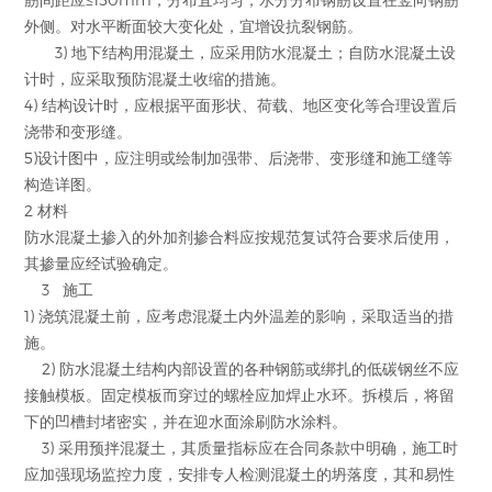
外侧。对水平断面较大变化处，宜增设抗裂钢筋。
3) 地下结构用混凝土，应采用防水混凝土；自防水混凝土设
计时，应采取预防混凝土收缩的措施。
4) 结构设计时，应根据平面形状、荷载、地区变化等合理设置后
浇带和变形缝。
5)设计图中，应注明或绘制加强带、后浇带、变形缝和施工缝等
构造详图。
2 材料
防水混凝土掺入的外加剂掺合料应按规范复试符合要求后使用，
其掺量应经试验确定。
3 施工
1) 浇筑混凝土前，应考虑混凝土内外温差的影响，采取适当的措
施。
2) 防水混凝土结构内部设置的各种钢筋或绑扎的低碳钢丝不应
接触模板。固定模板而穿过的螺栓应加焊止水环。拆模后，将留
下的凹槽封堵密实，并在迎水面涂刷防水涂料。
3) 采用预拌混凝土，其质量指标应在合同条款中明确，施工时
应加强现场监控力度，安排专人检测混凝土的坍落度，其和易性