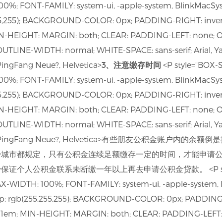
00%; FONT-FAMILY: system-ui, -apple-system, BlinkMacSy
255,255); BACKGROUND-COLOR: 0px; PADDING-RIGHT: inve
N-HEIGHT: MARGIN: both; CLEAR: PADDING-LEFT: none; 
INE-WIDTH: normal; WHITE-SPACE: sans-serif; Arial, YaHe
PingFang Neue?, Helvetica>
3、注意缴存时间
<P style="BOX-
00%; FONT-FAMILY: system-ui, -apple-system, BlinkMacSy
255,255); BACKGROUND-COLOR: 0px; PADDING-RIGHT: inve
N-HEIGHT: MARGIN: both; CLEAR: PADDING-LEFT: none; 
INE-WIDTH: normal; WHITE-SPACE: sans-serif; Arial, YaHe
 SC?, ?PingFang Neue?, Helvetica>有些朋友公积金账
少城市都规定，只有公积金连续足额缴存一定的时间，才能申请
个人公积金联系未断缴一年以上再去申请公积金贷款。 <P style=
AX-WIDTH: 100%; FONT-FAMILY: system-ui, -apple-system,
p: rgb(255,255,255); BACKGROUND-COLOR: 0px; PADDING-
1em; MIN-HEIGHT: MARGIN: both; CLEAR: PADDING-LEFT: