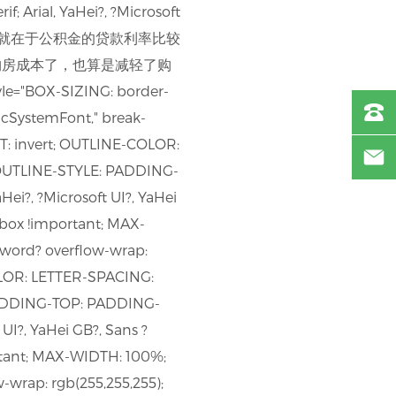
Arial, YaHei?, ?Microsoft
金贷款最大的优势就在于公积金的贷款利率比较
购房成本了，也算是减轻了购
-SIZING: border-
cSystemFont," break-
: invert; OUTLINE-COLOR:
OUTLINE-STYLE: PADDING-
i?, ?Microsoft UI?, YaHei
-box !important; MAX-
-word? overflow-wrap:
LOR: LETTER-SPACING:
PADDING-TOP: PADDING-
UI?, YaHei GB?, Sans ?
rtant; MAX-WIDTH: 100%;
wrap: rgb(255,255,255);