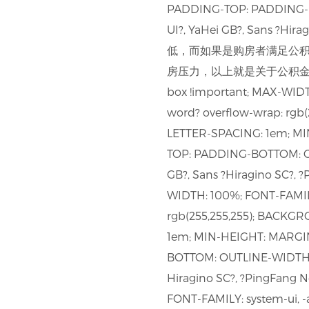
PADDING-TOP: PADDING-BOT
UI?, YaHei GB?, Sans
低，而如果是购房者满足公
房压力，以上就是关于公积金是否可
box !important; MAX-WIDT
word? overflow-wrap: rg
LETTER-SPACING: 1em; MI
TOP: PADDING-BOTTOM: OUTL
GB?, Sans ?Hiragino SC?, 
WIDTH: 100%; FONT-FAMILY
rgb(255,255,255); BACKG
1em; MIN-HEIGHT: MARGIN
BOTTOM: OUTLINE-WIDTH: nor
Hiragino SC?, ?PingFang N
FONT-FAMILY: system-ui, -