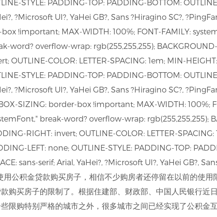
TLINE-STYLE: PADDING-TOP: PADDING-BOTTOM: OUTLINE
aHei?, ?Microsoft UI?, YaHei GB?, Sans ?Hiragino SC?, ?PingF
-box !important; MAX-WIDTH: 100%; FONT-FAMILY: system-
k-word? overflow-wrap: rgb(255,255,255); BACKGROUND-CO
ert; OUTLINE-COLOR: LETTER-SPACING: 1em; MIN-HEIGHT:
TLINE-STYLE: PADDING-TOP: PADDING-BOTTOM: OUTLINE
aHei?, ?Microsoft UI?, YaHei GB?, Sans ?Hiragino SC?, ?PingF
"BOX-SIZING: border-box !important; MAX-WIDTH: 100%; F
stemFont," break-word? overflow-wrap: rgb(255,255,25
; PADDING-RIGHT: invert; OUTLINE-COLOR: LETTER-SPACING
ADDING-LEFT: none; OUTLINE-STYLE: PADDING-TOP: PAD
: sans-serif; Arial, YaHei?, ?Microsoft UI?, YaHei GB?, Sa
ca>提到异地使用公积金贷款购买房子，相信不少购房者还停留在以前的
贷款购买房子的限制了。根据住建部、财政部、中国人民银行近
一些限购特别严格的城市之外，很多城市之间已经实现了公积金