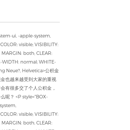
tem-ui, -apple-system,
LOR: visible; VISIBILITY:
 MARGIN: both; CLEAR:
-WIDTH: normal; WHITE-
ngFang Neue?, Helvetica>公积金
积金也越来越受到大家的重视
才会有很多交了个人公积金，
 style="BOX-
system,
LOR: visible; VISIBILITY:
 MARGIN: both; CLEAR: