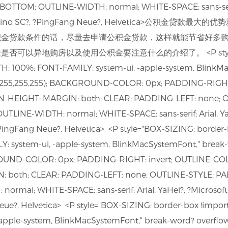
TOM: OUTLINE-WIDTH: normal; WHITE-SPACE: sans-serif; 
 ?Hiragino SC?, ?PingFang Neue?, Helvetica>公积
积金贷款条件的话，尽量去申请公积金贷款，这样就能节省好多
以异地购房以及使用公积金要注意什么的介绍了。 <P style="BOX
H: 100%; FONT-FAMILY: system-ui, -apple-system, BlinkMa
b(255,255,255); BACKGROUND-COLOR: 0px; PADDING-RIGHT
N-HEIGHT: MARGIN: both; CLEAR: PADDING-LEFT: none; 
INE-WIDTH: normal; WHITE-SPACE: sans-serif; Arial, YaHe
?PingFang Neue?, Helvetica> <P style="BOX-SIZING: border
: system-ui, -apple-system, BlinkMacSystemFont," break
ROUND-COLOR: 0px; PADDING-RIGHT: invert; OUTLINE-CO
: both; CLEAR: PADDING-LEFT: none; OUTLINE-STYLE: 
mal; WHITE-SPACE: sans-serif; Arial, YaHei?, ?Microsoft 
eue?, Helvetica> <P style="BOX-SIZING: border-box !impo
apple-system, BlinkMacSystemFont," break-word? overflow-