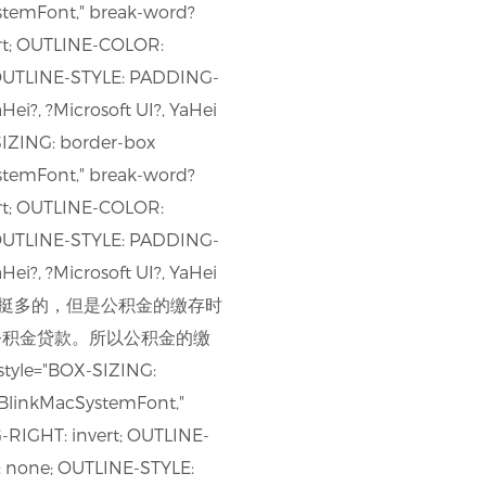
stemFont," break-word?
rt; OUTLINE-COLOR:
OUTLINE-STYLE: PADDING-
i?, ?Microsoft UI?, YaHei
SIZING: border-box
stemFont," break-word?
rt; OUTLINE-COLOR:
OUTLINE-STYLE: PADDING-
i?, ?Microsoft UI?, YaHei
户内的余额倒是挺多的，但是公积金的缴存时
公积金贷款。所以公积金的缴
"BOX-SIZING:
 BlinkMacSystemFont,"
RIGHT: invert; OUTLINE-
 none; OUTLINE-STYLE: