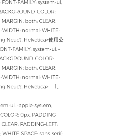
FONT-FAMILY: system-ui,
5); BACKGROUND-COLOR:
 MARGIN: both; CLEAR:
-WIDTH: normal; WHITE-
ang Neue?, Helvetica>
使用公
ONT-FAMILY: system-ui, -
5); BACKGROUND-COLOR:
 MARGIN: both; CLEAR:
-WIDTH: normal; WHITE-
ang Neue?, Helvetica>
1、
em-ui, -apple-system,
D-COLOR: 0px; PADDING-
; CLEAR: PADDING-LEFT:
HITE-SPACE: sans-serif;