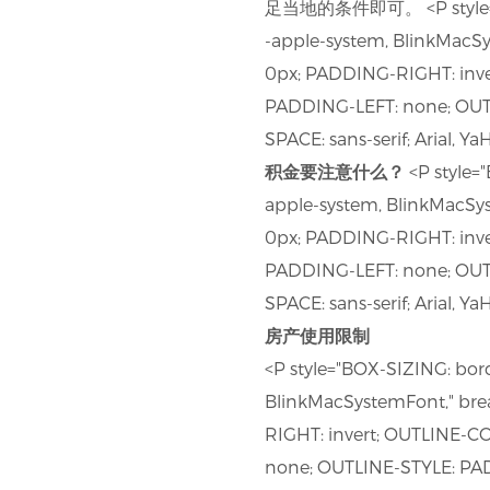
足当地的条件即可。 <P style="BO
-apple-system, BlinkMacS
0px; PADDING-RIGHT: inv
PADDING-LEFT: none; OU
SPACE: sans-serif; Arial, Y
积金要注意什么？
<P style=
apple-system, BlinkMacSy
0px; PADDING-RIGHT: inv
PADDING-LEFT: none; OU
SPACE: sans-serif; Arial, Y
房产使用限制
<P style="BOX-SIZING: bor
BlinkMacSystemFont," br
RIGHT: invert; OUTLINE-
none; OUTLINE-STYLE: PA