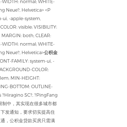
-WIDTH: normal; WHITE-
ang Neue?, Helvetica> <P
ui, -apple-system,
LOR: visible; VISIBILITY:
 MARGIN: both; CLEAR:
-WIDTH: normal; WHITE-
ang Neue?, Helvetica>
公积金
ONT-FAMILY: system-ui, -
5); BACKGROUND-COLOR:
: 1em; MIN-HEIGHT:
DING-BOTTOM: OUTLINE-
ns ?Hiragino SC?, ?PingFang
使用限制中，其实现在很多城市都
日下发通知，要求切实提高住
互通，公积金贷款买房只需满