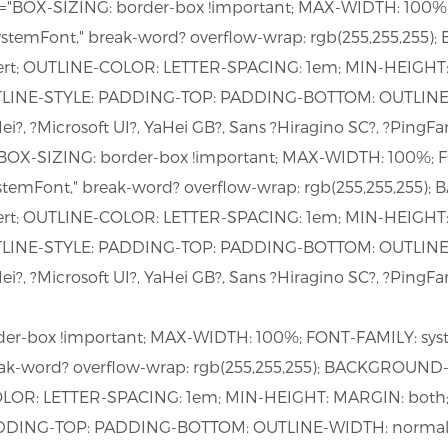
X-SIZING: border-box !important; MAX-WIDTH: 100%; 
ystemFont," break-word? overflow-wrap: rgb(255,255,25
ert; OUTLINE-COLOR: LETTER-SPACING: 1em; MIN-HEIGHT:
TLINE-STYLE: PADDING-TOP: PADDING-BOTTOM: OUTLINE
aHei?, ?Microsoft UI?, YaHei GB?, Sans ?Hiragino SC?, ?PingF
"BOX-SIZING: border-box !important; MAX-WIDTH: 100%; F
stemFont," break-word? overflow-wrap: rgb(255,255,25
ert; OUTLINE-COLOR: LETTER-SPACING: 1em; MIN-HEIGHT:
TLINE-STYLE: PADDING-TOP: PADDING-BOTTOM: OUTLINE
aHei?, ?Microsoft UI?, YaHei GB?, Sans ?Hiragino SC?, ?PingF
der-box !important; MAX-WIDTH: 100%; FONT-FAMILY: syst
eak-word? overflow-wrap: rgb(255,255,255); BACKGROUN
COLOR: LETTER-SPACING: 1em; MIN-HEIGHT: MARGIN: both
DDING-TOP: PADDING-BOTTOM: OUTLINE-WIDTH: normal; W