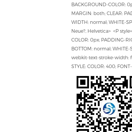
BACKGROUND-COLOR: 0px;
MARGIN: both; CLEAR: P
WIDTH: normal; WHITE-SPACE
Neue?, Helvetica> <P styl
COLOR: 0px; PADDING-RI
BOTTOM: normal; WHITE-SPACE
webkit-text-stroke-width:
STYLE: COLOR: 400; FONT