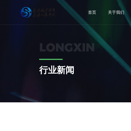
首页
关于我们
公司简介
行业新闻
房地产信息咨询
房地产开发前期专项
工程案例
综合法律
LONGXIN
组织机构
公司动态
项目管理技术咨询
工程管理专项
建筑效果图设计
行政法规
企业文化
建筑智能化工程
设计管理专项
景观绿化设计
地方法规
行业新闻
公司业绩
不动产评估与登记代理
成本管理专项
部门规章
图文设计
采购管理专项
政策解读
物业服务
物业顾问专项