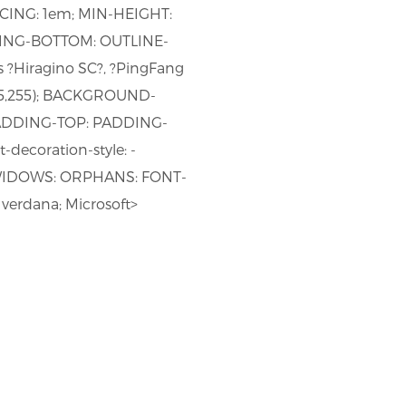
ING: 1em; MIN-HEIGHT:
DING-BOTTOM: OUTLINE-
ns ?Hiragino SC?, ?PingFang
,255,255); BACKGROUND-
PADDING-TOP: PADDING-
t-decoration-style: -
 2; WIDOWS: ORPHANS: FONT-
erdana; Microsoft>