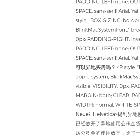
PADDING-LEFT: none; OU
SPACE: sans-serif; Arial, Y
style="BOX-SIZING: border
BlinkMacSystemFont," brea
0px; PADDING-RIGHT: inv
PADDING-LEFT: none; OU
SPACE: sans-serif; Arial, Y
可以异地买房吗？
<P style=
apple-system, BlinkMacSy
visible; VISIBILITY: 0px
MARGIN: both; CLEAR: P
WIDTH: normal; WHITE-SPACE
Neue?, Helveti
已经放开了异地使用公积金
房公积金的使用效率，除了