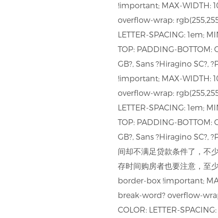
!important; MAX-WIDTH: 1
overflow-wrap: rgb(255,
LETTER-SPACING: 1em; MI
TOP: PADDING-BOTTOM: OUTL
GB?, Sans ?Hiragino SC?, ?
!important; MAX-WIDTH: 1
overflow-wrap: rgb(255,
LETTER-SPACING: 1em; MI
TOP: PADDING-BOTTOM: OUTL
GB?, Sans ?Hiragino
间却不满足贷款条件了，不
存时间购房者也要注意，至少保证
border-box !important; M
break-word? overflow-wra
COLOR: LETTER-SPACING: 