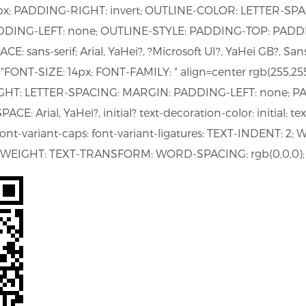
 PADDING-RIGHT: invert; OUTLINE-COLOR: LETTER-SPAC
ADDING-LEFT: none; OUTLINE-STYLE: PADDING-TOP: PAD
: sans-serif; Arial, YaHei?, ?Microsoft UI?, YaHei GB?, Sa
e="FONT-SIZE: 14px; FONT-FAMILY: " align=center rgb(255
GHT: LETTER-SPACING: MARGIN: PADDING-LEFT: none; 
: Arial, YaHei?, initial? text-decoration-color: initial; tex
 font-variant-caps: font-variant-ligatures: TEXT-INDENT:
-WEIGHT: TEXT-TRANSFORM: WORD-SPACING: rgb(0,0,0); v