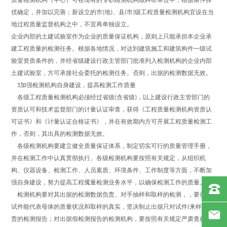
优确定，并加以完善；新设立的市(地)、县(市)级工程质量检测机构宜设在当
地过程质量监督机构之中，不宜再单独设立。
企业内部的土建试验室作为企业的质量保证机构，原则上只能承担本企业承
建工程质量的检测任务。根据各地情况，对达到建筑施工和建筑构件一级试
验室资质条件的，并经省级建设行政主管部门批准列入检测机构的企业内部
土建试验室，方可承接社会委托的检测任务。否则，出据的检测数据无效。
3加强检测机构自身建设，提高检测工作质量
各级工程质量检测机构必须经过省级(含省级)，以上建设行政主管部门的
资质认可和技术监督部门的计量认证审查，获得《工程质量检测机构资质认
可证书》和《计量认证合格证书》，并在有效期内方可开展工程质量检测工
作，否则，其出具的检测数据无效。
各级检测机构要建立健全质量保证体系，制定切实可行的质量管理手册，
并在检测工作中认真贯彻执行。各级检测机构要按照有关规定，从组织机
构、仪器设备、检测工作、人员素质、环境条件、工作制度等方面，不断加
强自身建设，努力提高工程魇量检测业务水平，以确保检测工作的质量。
检测机构要对其出据的检测数据负责、对手抽样和取样的检测，，要保证
试件能代表母体的质量状况和取样的真实，坚决制止出据只对试件(来样)负
责的检测报告；对出据假检测报告的检测机构，要按照有关规定严肃查处。