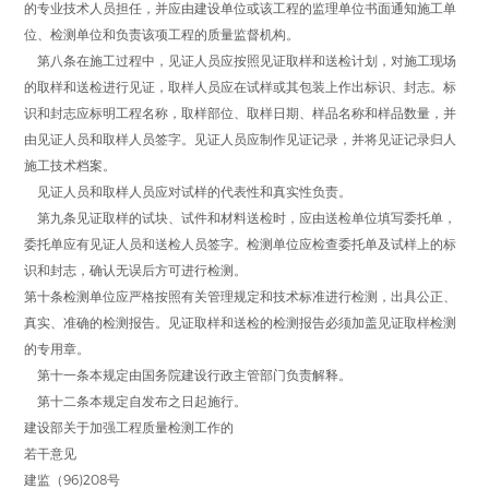
的专业技术人员担任，并应由建设单位或该工程的监理单位书面通知施工单
位、检测单位和负责该项工程的质量监督机构。
第八条在施工过程中，见证人员应按照见证取样和送检计划，对施工现场
的取样和送检进行见证，取样人员应在试样或其包装上作出标识、封志。标
识和封志应标明工程名称，取样部位、取样日期、样品名称和样品数量，并
由见证人员和取样人员签字。见证人员应制作见证记录，并将见证记录归人
施工技术档案。
见证人员和取样人员应对试样的代表性和真实性负责。
第九条见证取样的试块、试件和材料送检时，应由送检单位填写委托单，
委托单应有见证人员和送检人员签字。检测单位应检查委托单及试样上的标
识和封志，确认无误后方可进行检测。
第十条检测单位应严格按照有关管理规定和技术标准进行检测，出具公正、
真实、准确的检测报告。见证取样和送检的检测报告必须加盖见证取样检测
的专用章。
第十一条本规定由国务院建设行政主管部门负责解释。
第十二条本规定自发布之日起施行。
建设部关于加强工程质量检测工作的
若干意见
建监（96)208号